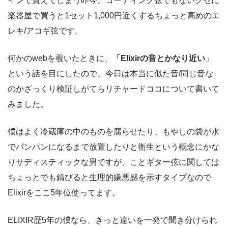
インで買えてしまう昨今、コーティング弦でもないクセに
楽器屋で買うと1セット1,000円近くするちょっと高めのエ
レキ/アコギ弦です。
何かのwebを覗いたときに、
「Elixirの音とかなり近い
」
という話を目にしたので、今日は本当に似た音/同じ音な
のかざっくり検証しがてらリチャードココについて書いて
みました。
僕はよく冷蔵庫の中のものを腐らせたり、もやしの袋が水
でパンパンになるまで放置したりと衛生という概念にかな
りサディスティックな男ですが、こと
ギター弦に関しては
ちょっとでも錆びると生理的嫌悪感を示すタイプなので
Elixirをここ5年位使ってます。
ELIXIR歴5年の僕なら、きっと違いを一発で聞き分けられ