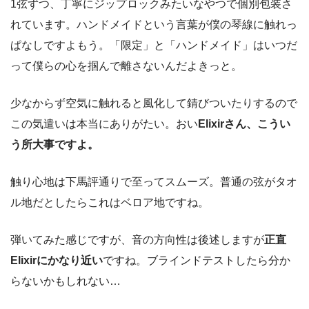
1弦ずつ、
丁寧にジップロックみたいなやつで個別包装
さ
れています。ハンドメイドという言葉が僕の琴線に触れっ
ぱなしですよもう。「限定」と「ハンドメイド」はいつだ
って僕らの心を掴んで離さないんだよきっと。
少なからず空気に触れると風化して錆びついたりするので
この気遣いは本当にありがたい。おい
Elixirさん、こうい
う所大事ですよ。
触り心地は下馬評通りで至ってスムーズ。
普通の弦がタオ
ル地だとしたらこれはベロア地
ですね。
弾いてみた感じですが、音の方向性は後述しますが
正直
Elixirにかなり近い
ですね。ブラインドテストしたら分か
らないかもしれない…