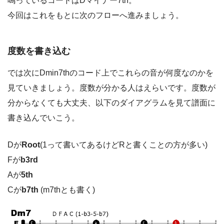
鳴っているコードはDマイナー7th。
今回はこれをもとに次のフローへ進みましょう。
度数を書き込む
では次にDmin7thのコード上でこれらの音が何度なのかを
見ていきましょう。度数が分かる人はえらいです。
度数が
分からなくても大丈夫、以下のダイアグラムを見て
譜面に
書き込んでいこう。
Dが
Root
(1って書いてあるけどRと書くことの方が多い)
Fが
b3rd
Aが
5th
Cが
b7th
(m7thとも書く)