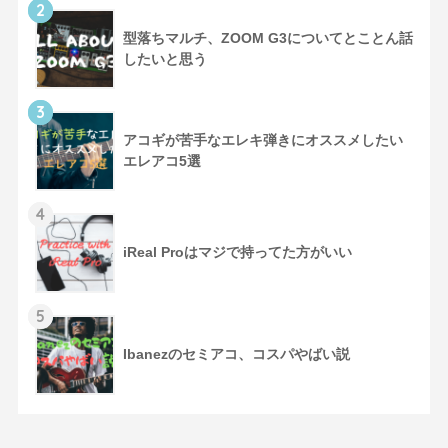
2
型落ちマルチ、ZOOM G3についてとことん話
したいと思う
3
アコギが苦手なエレキ弾きにオススメしたい
エレアコ5選
4
iReal Proはマジで持ってた方がいい
5
Ibanezのセミアコ、コスパやばい説