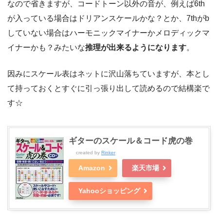
なので省きますが、コードトーン以外の音が、例えば
6th
が入っている場合はドリアンスケール
かな？とか、
7thがb
していない場合はハーモニックマイナーかメロディックマ
イナー
かも？みたいな
推理が出来るようになります
。
因みにスケール表はネットに沢山落ちていますが、本とし
て持っておくとすぐに引っ張り出して読めるので結構楽で
す☆
ギターのスケール＆コード虎の巻
created by
Rinker
Amazon
楽天市場
Yahooショッピング