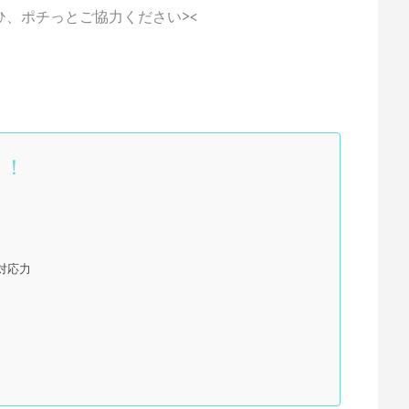
ひ、ポチっとご協力ください><
ク！
対応力