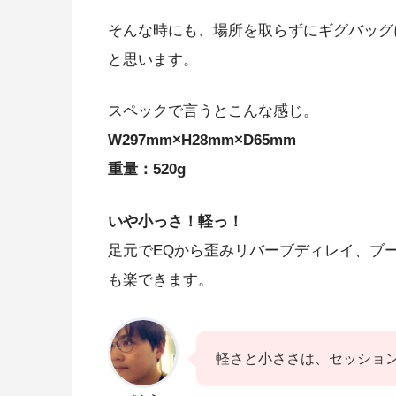
そんな時にも、場所を取らずに
ギグバッグ
と思います。
スペックで言うとこんな感じ。
W297mm×H28mm×D65mm
重量：520g
いや小っさ！軽っ！
足元でEQから歪みリバーブディレイ、ブ
も楽できます。
軽さと小ささは、セッショ