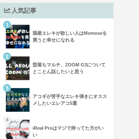
人気記事
1
国産エレキが欲しい人はMomoseを
買うと幸せになれる
2
型落ちマルチ、ZOOM G3について
とことん話したいと思う
3
アコギが苦手なエレキ弾きにオスス
メしたいエレアコ5選
4
iReal Proはマジで持ってた方がい
い