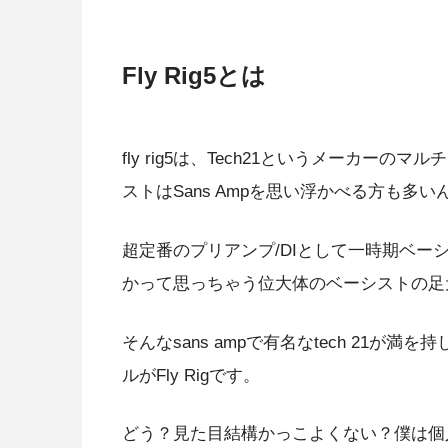
Fly Rig5とは
fly rig5は、Tech21というメーカーの
ストはSans Amp
を思い浮かべる方も多い
超定番のプリアンプ/DIとして一時期ベ
かって思っちゃう位大体のベーシストの足
そんなsans ampで有名なtech 21が満
ル
がFly Rigです。
どう？見た目結構かっこよくない？僕は個