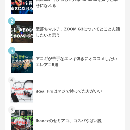
せになれる
2
型落ちマルチ、ZOOM G3についてとことん話
したいと思う
3
アコギが苦手なエレキ弾きにオススメしたい
エレアコ5選
4
iReal Proはマジで持ってた方がいい
5
Ibanezのセミアコ、コスパやばい説