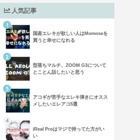
人気記事
1
国産エレキが欲しい人はMomoseを
買うと幸せになれる
2
型落ちマルチ、ZOOM G3について
とことん話したいと思う
3
アコギが苦手なエレキ弾きにオスス
メしたいエレアコ5選
4
iReal Proはマジで持ってた方がい
い