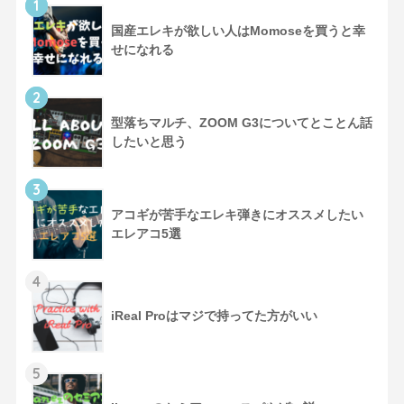
1
国産エレキが欲しい人はMomoseを買うと幸
せになれる
2
型落ちマルチ、ZOOM G3についてとことん話
したいと思う
3
アコギが苦手なエレキ弾きにオススメしたい
エレアコ5選
4
iReal Proはマジで持ってた方がいい
5