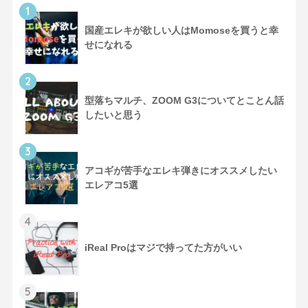
1
国産エレキが欲しい人はMomoseを買うと幸
せになれる
2
型落ちマルチ、ZOOM G3についてとことん話
したいと思う
3
アコギが苦手なエレキ弾きにオススメしたい
エレアコ5選
4
iReal Proはマジで持ってた方がいい
5