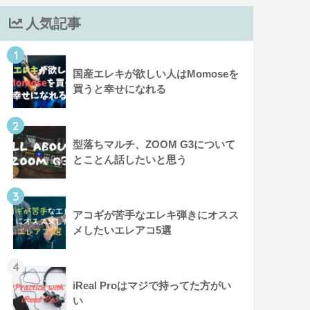
人気記事
1
国産エレキが欲しい人はMomoseを
買うと幸せになれる
2
型落ちマルチ、ZOOM G3について
とことん話したいと思う
3
アコギが苦手なエレキ弾きにオスス
メしたいエレアコ5選
4
iReal Proはマジで持ってた方がい
い