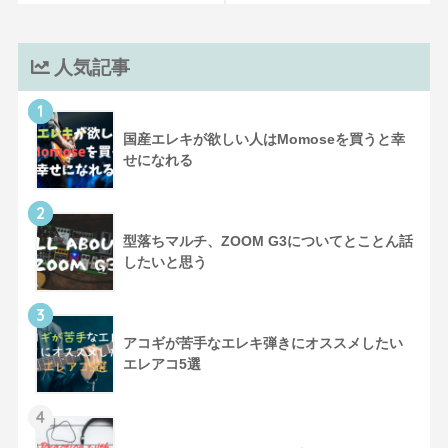
人気記事
1
国産エレキが欲しい人はMomoseを買うと幸
せになれる
2
型落ちマルチ、ZOOM G3についてとことん話
したいと思う
3
アコギが苦手なエレキ弾きにオススメしたい
エレアコ5選
4