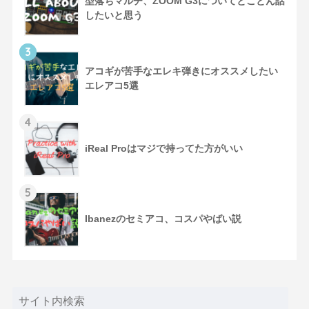
型落ちマルチ、ZOOM G3についてとことん話
したいと思う
3
アコギが苦手なエレキ弾きにオススメしたい
エレアコ5選
4
iReal Proはマジで持ってた方がいい
5
Ibanezのセミアコ、コスパやばい説