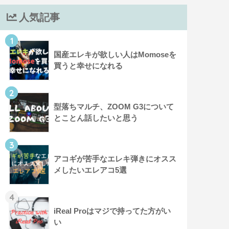
人気記事
1
国産エレキが欲しい人はMomoseを
買うと幸せになれる
2
型落ちマルチ、ZOOM G3について
とことん話したいと思う
3
アコギが苦手なエレキ弾きにオスス
メしたいエレアコ5選
4
iReal Proはマジで持ってた方がい
い