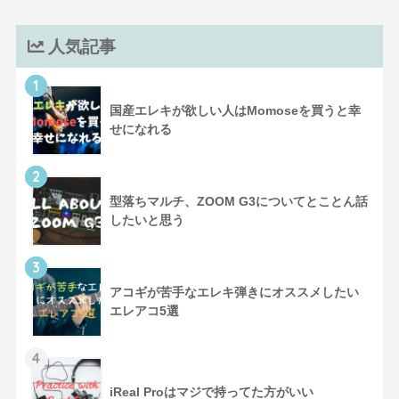
人気記事
1
国産エレキが欲しい人はMomoseを買うと幸
せになれる
2
型落ちマルチ、ZOOM G3についてとことん話
したいと思う
3
アコギが苦手なエレキ弾きにオススメしたい
エレアコ5選
4
iReal Proはマジで持ってた方がいい