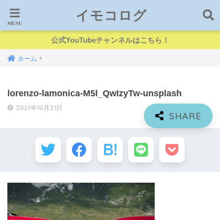
イモコログ
公式YouTubeチャンネルはこちら！
ホーム
lorenzo-lamonica-M5l_QwIzyTw-unsplash
2021年10月21日