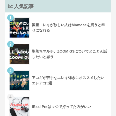
人気記事
1
国産エレキが欲しい人はMomoseを買うと幸
せになれる
2
型落ちマルチ、ZOOM G3についてとことん話
したいと思う
3
アコギが苦手なエレキ弾きにオススメしたい
エレアコ5選
4
iReal Proはマジで持ってた方がいい