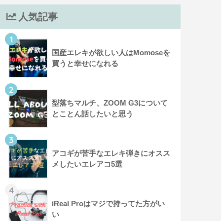
人気記事
1
国産エレキが欲しい人はMomoseを
買うと幸せになれる
2
型落ちマルチ、ZOOM G3について
とことん話したいと思う
3
アコギが苦手なエレキ弾きにオスス
メしたいエレアコ5選
4
iReal Proはマジで持ってた方がい
い