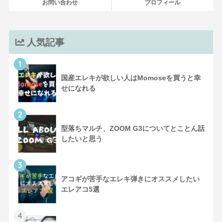
お問い合わせ
プロフィール
人気記事
1
国産エレキが欲しい人はMomoseを買うと幸
せになれる
2
型落ちマルチ、ZOOM G3についてとことん話
したいと思う
3
アコギが苦手なエレキ弾きにオススメしたい
エレアコ5選
4