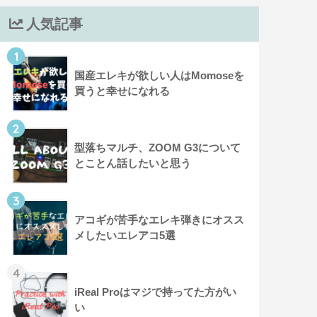
人気記事
1
国産エレキが欲しい人はMomoseを
買うと幸せになれる
2
型落ちマルチ、ZOOM G3について
とことん話したいと思う
3
アコギが苦手なエレキ弾きにオスス
メしたいエレアコ5選
4
iReal Proはマジで持ってた方がい
い