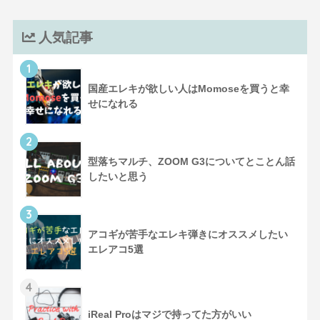
人気記事
1
国産エレキが欲しい人はMomoseを買うと幸
せになれる
2
型落ちマルチ、ZOOM G3についてとことん話
したいと思う
3
アコギが苦手なエレキ弾きにオススメしたい
エレアコ5選
4
iReal Proはマジで持ってた方がいい