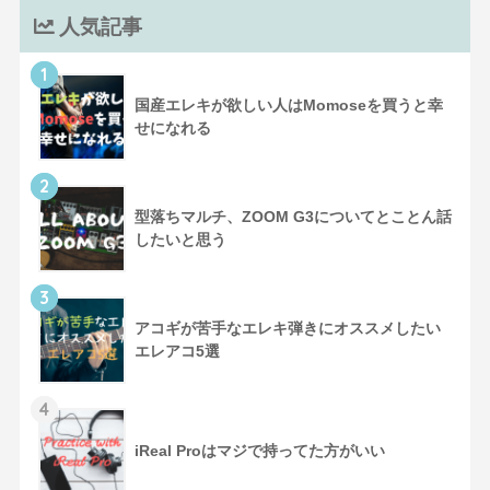
人気記事
1
国産エレキが欲しい人はMomoseを買うと幸
せになれる
2
型落ちマルチ、ZOOM G3についてとことん話
したいと思う
3
アコギが苦手なエレキ弾きにオススメしたい
エレアコ5選
4
iReal Proはマジで持ってた方がいい